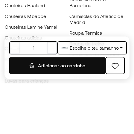
Chuteiras Haaland
Barcelona
Chuteiras Mbappé
Camisolas do Atlético de
Madrid
Chuteiras Lamine Yamal
Roupa Térmica
Chuteiras adidas
Roupa de treino
Escolhe o teu tamanho
Chuteiras Nike
Camisolas de Espanha
Bolas de futebol
Camisolas de futebol
Adicionar ao carrinho
Chuteiras para crianças
Impermeáveis
Luvas para crianças
Caneleiras
Sapatilhas para crianças
Roupa de guarda-redes
Roupa de futebol para
crianças
Black Friday
Luvas de guarda-redes