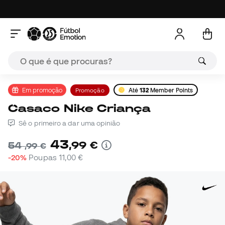
Em promoção
Promoção
Até
132
Member Points
Casaco Nike Criança
Sê o primeiro a dar uma opinião
43
,
99
€
54
,
99
€
-20%
Poupas
11,00 €