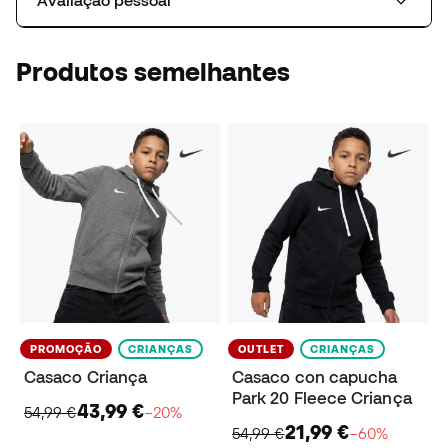
Avaliação pessoal
Produtos semelhantes
PROMOÇÃO
CRIANÇAS
OUTLET
CRIANÇAS
Casaco Criança
Casaco con capucha
Park 20 Fleece Criança
43,99 €
54,99 €
−20%
21,99 €
54,99 €
−60%