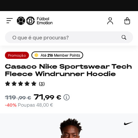
Promoção
Até
216
Member Points
Casaco Nike Sportswear Tech
Fleece Windrunner Hoodie
(
3
)
71
,
99
€
119
,
99
€
-40%
Poupas
48,00 €