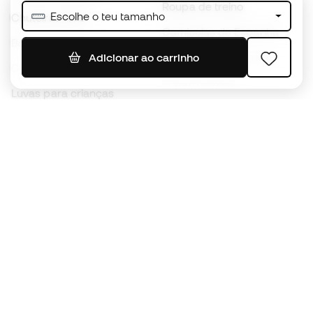
Roupa de treino
Escolhe o teu tamanho
Chuteiras Nike
Camisolas de Espanha
Bolas de futebol
Camisolas de futebol
Adicionar ao carrinho
Chuteiras para crianças
Impermeáveis
Luvas para crianças
Caneleiras
Sapatilhas para crianças
Roupa de guarda-redes
Roupa de futebol para
crianças
Black Friday
Luvas de guarda-redes
Torna-te
Member
agora
Acumula pontos e poupa nas tuas compras