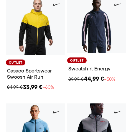
OUTLET
OUTLET
Sweatshirt Energy
Casaco Sportswear
Swoosh Air Run
44,99 €
89,99 €
−50%
33,99 €
84,99 €
−60%