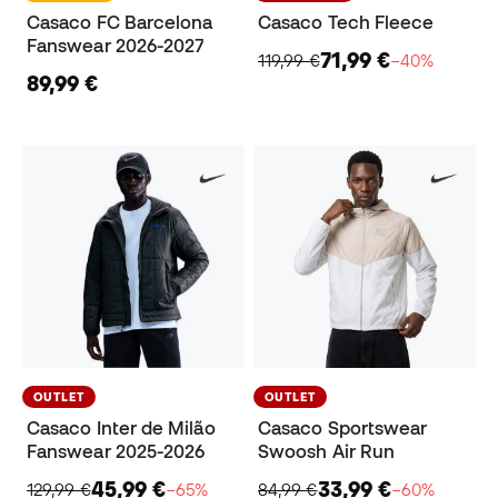
Casaco FC Barcelona
Casaco Tech Fleece
Fanswear 2026-2027
71,99 €
119,99 €
−40%
89,99 €
OUTLET
OUTLET
Casaco Inter de Milão
Casaco Sportswear
Fanswear 2025-2026
Swoosh Air Run
45,99 €
33,99 €
129,99 €
−65%
84,99 €
−60%