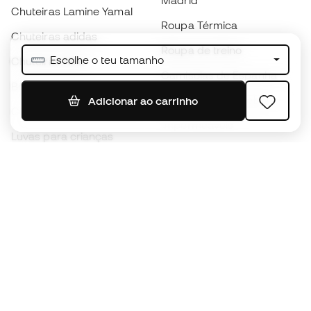
Madrid
Chuteiras Lamine Yamal
Roupa Térmica
Chuteiras adidas
Roupa de treino
Escolhe o teu tamanho
Chuteiras Nike
Camisolas de Espanha
Bolas de futebol
Camisolas de futebol
Adicionar ao carrinho
Chuteiras para crianças
Impermeáveis
Luvas para crianças
Caneleiras
Sapatilhas para crianças
Roupa de guarda-redes
Roupa de futebol para
crianças
Black Friday
Luvas de guarda-redes
Torna-te
Member
agora