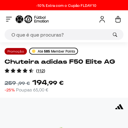
-10% Extra com o Cupão FLDAY10
Promoção
Até
585
Member Points
Chuteira adidas F50 Elite AG
(
112
)
194
,
99
€
259
,
99
€
-25%
Poupas
65,00 €