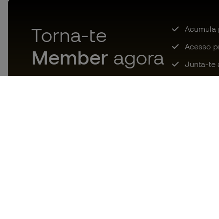
Torna-te
Acumula 
Acesso pri
Member
agora
Junta-te 
Descarrega agora a app dos
loucos por material de futebol e
desfruta de compras mais
rápidas e confortáveis.