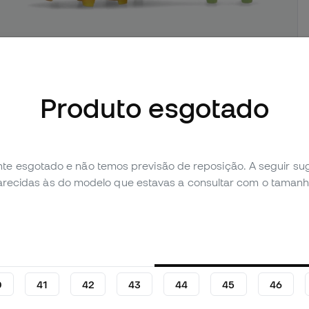
Produto esgotado
imagens (3)
Avaliação pessoal (112)
Tabela de comparação
te esgotado e não temos previsão de reposição. A seguir 
parecidas às do modelo que estavas a consultar com o tamanh
0
41
42
43
44
45
46