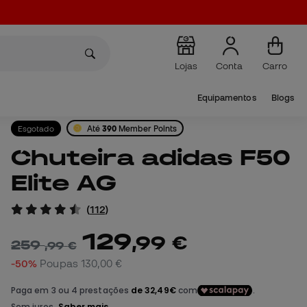
Lojas
Conta
Carro
Equipamentos
Blogs
Esgotado
Até
390
Member Points
Chuteira adidas F50
Elite AG
(
112
)
129
,
99
€
259
,
99
€
-50%
Poupas
130,00 €