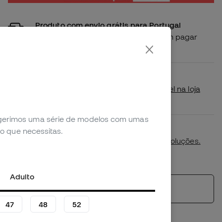
Produto com envio grátis para Portugal
Compra este produto e recebe-o sem pagar
portes de envio
Disponibilidade em loja
Verifica se este produto está disponível na loja
mais próxima de ti.
sugerimos uma série de modelos com umas
Primeira troca de tamanho gratuita.
o que necessitas.
Mais detalhes na nossa
política de devoluções.
*Não aplicável a productos personalizados.
Adulto
Ver produtos semelhantes
47
48
52