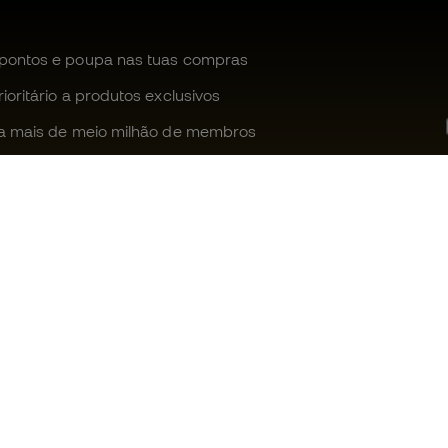
pontos e poupa nas tuas compras
oritário a produtos exclusivos
a mais de meio milhão de membros
Ajudamos-te?
Fútbol Emot
Apoio ao cliente
Comunidade
Trocas e devoluções
Trabalha co
Guia de material de futebol
Condições g
venda
Equivalência de tamanhos de
chuteiras
Política de c