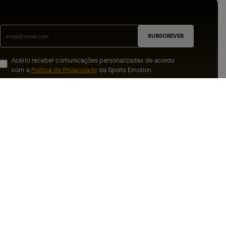
SUBSCREVER
Aceito receber comunicações personalizadas de acordo
com a
Política de Privacidade
da Sports Emotion.
ion
#BeTheBest
 member
Na Sports Emotion promovemos uma
cultura de vida desportiva orientada para
nnosco
alcançar a felicidade plena do desportista,
graças ao ecossistema criado pela
erais de compra e
especialização de cada uma das marcas
que fazem parte do grupo.
ookies
Ver todas as lojas