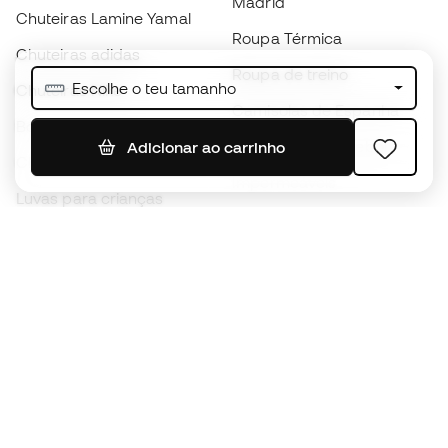
Madrid
Chuteiras Lamine Yamal
Roupa Térmica
Chuteiras adidas
Roupa de treino
Escolhe o teu tamanho
Chuteiras Nike
Camisolas de Espanha
Bolas de futebol
Camisolas de futebol
Adicionar ao carrinho
Chuteiras para crianças
Impermeáveis
Luvas para crianças
Caneleiras
Sapatilhas para crianças
Roupa de guarda-redes
Roupa de futebol para
crianças
Black Friday
Luvas de guarda-redes
Torna-te
Member
agora