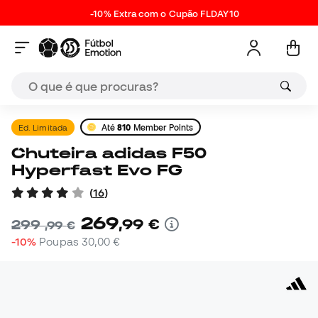
-10% Extra com o Cupão FLDAY10
Ed. Limitada
Até
810
Member Points
Chuteira adidas F50
Hyperfast Evo FG
(
16
)
269
,
99
€
299
,
99
€
-10%
Poupas
30,00 €