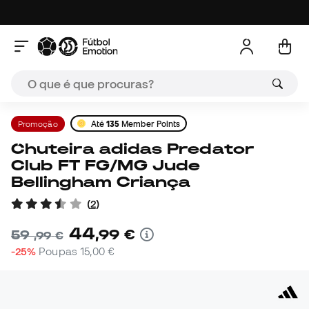
Promoção
Até
135
Member Points
Chuteira adidas Predator
Club FT FG/MG Jude
Bellingham Criança
(
2
)
44
,
99
€
59
,
99
€
-25%
Poupas
15,00 €