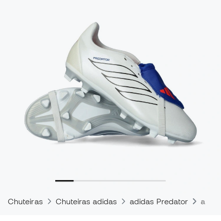
Chuteiras
Chuteiras adidas
adidas Predator
adida