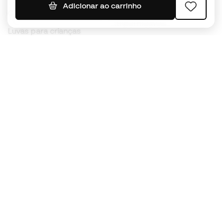
Camisolas de futebol
Adicionar ao carrinho
Chuteiras para crianças
Impermeáveis
Luvas para crianças
Caneleiras
Sapatilhas para crianças
Roupa de guarda-redes
Roupa de futebol para
crianças
Black Friday
Luvas de guarda-redes
Torna-te
Member
agora
Acumula pontos e poupa nas tuas compras
Acesso prioritário a produtos exclusivos
Junta-te a mais de meio milhão de membros