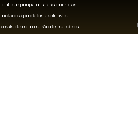
pontos e poupa nas tuas compras
oritário a produtos exclusivos
a mais de meio milhão de membros
Ajudamos-te?
Fútbol Emot
Apoio ao cliente
Comunidade
Trocas e devoluções
Trabalha co
Guia de material de futebol
Condições g
venda
Equivalência de tamanhos de
chuteiras
Política de c
Compliance
Politica de p