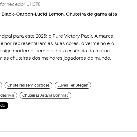
. fornecedor JI1078
re Black-Carbon-Lucid Lemon. Chuteira de gama alta
cipal para este 2025: o Pure Victory Pack. A marca
elhor representaram as suas cores, o vermelho e o
design moderno, sem perder a essência da marca.
 as chuteiras dos melhores jogadores do mundo.
Chuteiras sem cordões
Luvas Ter Stegen
dashvili
Chuteiras Aitana Bonmatí
ado