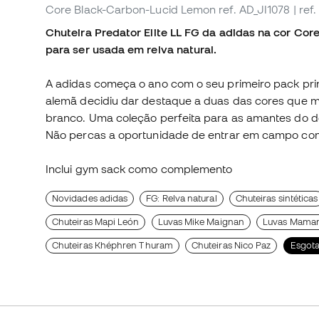
Core Black-Carbon-Lucid Lemon
ref. AD_JI1078
| ref
Chuteira Predator Elite LL FG da adidas na cor Co
para ser usada em relva natural.
A adidas começa o ano com o seu primeiro pack prin
alemã decidiu dar destaque a duas das cores que m
branco. Uma coleção perfeita para as amantes do 
Não percas a oportunidade de entrar em campo com
Inclui gym sack como complemento
Novidades adidas
FG: Relva natural
Chuteiras sintéticas
Chuteiras Mapi León
Luvas Mike Maignan
Luvas Mamar
Chuteiras Khéphren Thuram
Chuteiras Nico Paz
Esgot