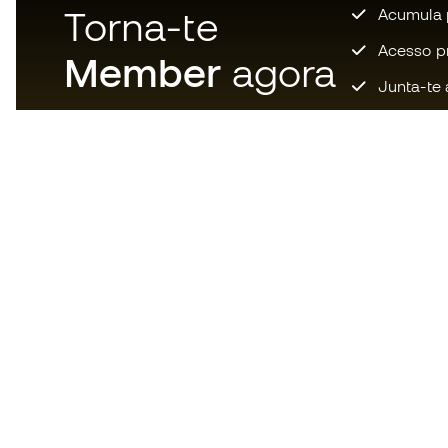
Torna-te
Acumula 
Acesso pri
Member
agora
Junta-te 
Descarrega agora a app dos
loucos por material de futebol e
desfruta de compras mais
rápidas e confortáveis.