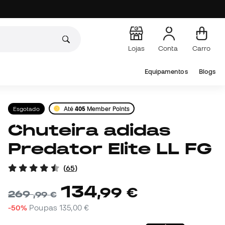
Lojas
Conta
Carro
Equipamentos
Blogs
Esgotado
Até
405
Member Points
Chuteira adidas
Predator Elite LL FG
(
65
)
134
,
99
€
269
,
99
€
-50%
Poupas
135,00 €