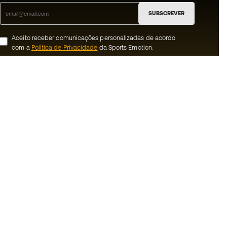
SUBSCREVER
Aceito receber comunicações personalizadas de acordo
com a
Política de Privacidade
da Sports Emotion.
ion
#BeTheBest
 member
Na Sports Emotion promovemos uma
cultura de vida desportiva orientada para
nnosco
alcançar a felicidade plena do desportista,
graças ao ecossistema criado pela
erais de compra e
especialização de cada uma das marcas
que fazem parte do grupo.
ookies
Ver todas as lojas
rivacidade
Basketball Emotion