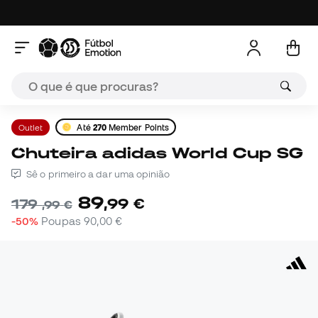
Outlet
Até
270
Member Points
Chuteira adidas World Cup SG
Sê o primeiro a dar uma opinião
89
,
99
€
179
,
99
€
-50%
Poupas
90,00 €