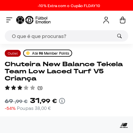
-10% Extra com o Cupão FLDAY10
Outlet
Até
96
Member Points
Chuteira New Balance Tekela
Team Low Laced Turf V5
Criança
(
1
)
31
,
99
€
69
,
99
€
-54%
Poupas
38,00 €