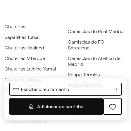
Chuteiras
Camisolas do Real Madrid
Sapatilhas futsal
Camisolas do FC
Chuteiras Haaland
Barcelona
Chuteiras Mbappé
Camisolas do Atlético de
Madrid
Chuteiras Lamine Yamal
Roupa Térmica
Chuteiras adidas
Roupa de treino
Escolhe o teu tamanho
Chuteiras Nike
Camisolas de Espanha
Bolas de futebol
Camisolas de futebol
Adicionar ao carrinho
Chuteiras para crianças
Impermeáveis
Luvas para crianças
Caneleiras