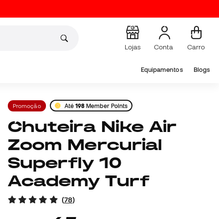
Lojas
Conta
Carro
Equipamentos
Blogs
Promoção
Até
198
Member Points
Chuteira Nike Air
Zoom Mercurial
Superfly 10
Academy Turf
(
78
)