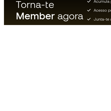
Torna-te
Acumula 
Acesso pri
Member
agora
Junta-te 
Descarrega agora a app dos
loucos por material de futebol e
desfruta de compras mais
rápidas e confortáveis.