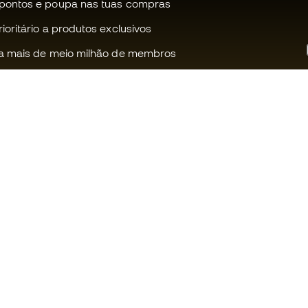
pontos e poupa nas tuas compras
oritário a produtos exclusivos
a mais de meio milhão de membros
Ajudamos-te?
Fútbol Emot
Apoio ao cliente
Comunidade
Trocas e devoluções
Trabalha co
Guia de material de futebol
Condições g
venda
Equivalência de tamanhos de
chuteiras
Política de c
Compliance
Politica de p