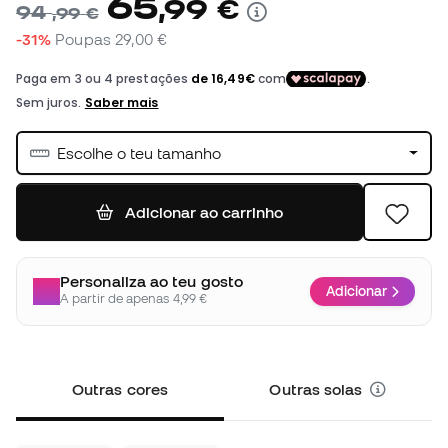
65
,
99
€
94
,
99
€
-31%
Poupas
29,00 €
Escolhe o teu tamanho
Adicionar ao carrinho
Personaliza ao teu gosto
Adicionar
A partir de apenas 4,99 €
Outras cores
Outras solas