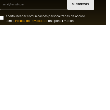
SUBSCREVER
Aceito receber comunicações personalizadas de acordo
com a
Política de Privacidade
da Sports Emotion.
ion
#BeTheBest
 member
Na Sports Emotion promovemos uma
cultura de vida desportiva orientada para
nnosco
alcançar a felicidade plena do desportista,
graças ao ecossistema criado pela
erais de compra e
especialização de cada uma das marcas
que fazem parte do grupo.
ookies
Ver todas as lojas
rivacidade
Basketball Emotion