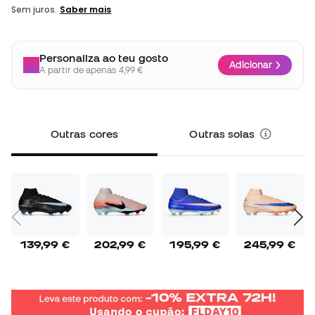
Personaliza ao teu gosto
Adicionar
A partir de apenas 4,99 €
Outras cores
Outras solas
139,99 €
202,99 €
195,99 €
245,99 €