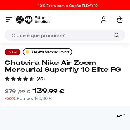
-10% Extra com o Cupão FLDAY10
Outlet
Até
420
Member Points
Chuteira Nike Air Zoom
Mercurial Superfly 10 Elite FG
(
63
)
139
,
99
€
279
,
99
€
-50%
Poupas
140,00 €