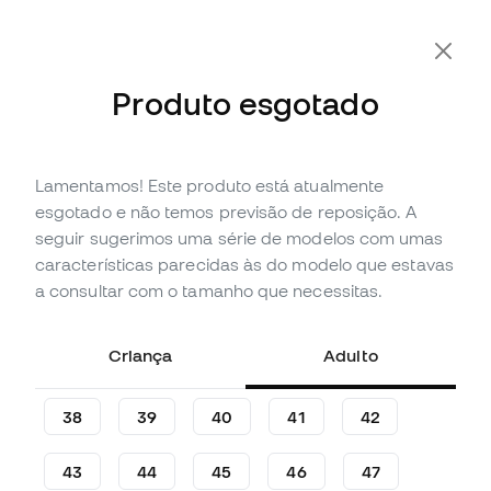
-10% Extra com o Cupão FLDAY10
Produto esgotado
Lamentamos! Este produto está atualmente
Esgotado
Até
435
Member Points
esgotado e não temos previsão de reposição. A
Chuteira Nike Air Zoom
seguir sugerimos uma série de modelos com umas
Mercurial Superfly 10 Elite SG-
características parecidas às do modelo que estavas
Pro
a consultar com o tamanho que necessitas.
(
63
)
Criança
Adulto
144
,
99
€
289
,
99
€
-50%
Poupas
145,00 €
38
39
40
41
42
43
44
45
46
47