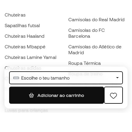
Chuteiras
Camisolas do Real Madrid
Sapatilhas futsal
Camisolas do FC
Chuteiras Haaland
Barcelona
Chuteiras Mbappé
Camisolas do Atlético de
Madrid
Chuteiras Lamine Yamal
Roupa Térmica
Chuteiras adidas
Roupa de treino
Escolhe o teu tamanho
Chuteiras Nike
Camisolas de Espanha
Bolas de futebol
Camisolas de futebol
Adicionar ao carrinho
Chuteiras para crianças
Impermeáveis
Luvas para crianças
Caneleiras
Sapatilhas para crianças
Roupa de guarda-redes
Roupa de futebol para