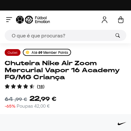
Outlet
Até
69
Member Points
Chuteira Nike Air Zoom
Mercurial Vapor 16 Academy
FG/MG Criança
(
18
)
22
,
99
€
64
,
99
€
-65%
Poupas
42,00 €