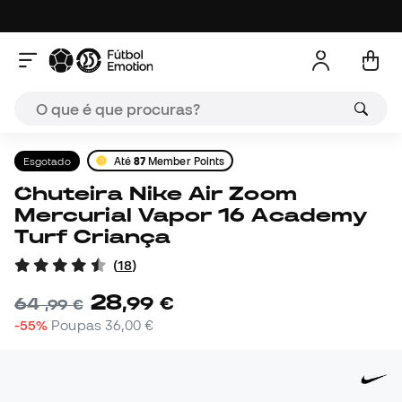
Esgotado
Até
87
Member Points
Chuteira Nike Air Zoom
Mercurial Vapor 16 Academy
Turf Criança
(
18
)
28
,
99
€
64
,
99
€
-55%
Poupas
36,00 €