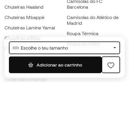
Camisolas do FC
Chuteiras Haaland
Barcelona
Chuteiras Mbappé
Camisolas do Atlético de
Madrid
Chuteiras Lamine Yamal
Roupa Térmica
Chuteiras adidas
Roupa de treino
Escolhe o teu tamanho
Chuteiras Nike
Camisolas de Espanha
Bolas de futebol
Camisolas de futebol
Adicionar ao carrinho
Chuteiras para crianças
Impermeáveis
Luvas para crianças
Caneleiras
Sapatilhas para crianças
Roupa de guarda-redes
Roupa de futebol para
crianças
Black Friday
Luvas de guarda-redes