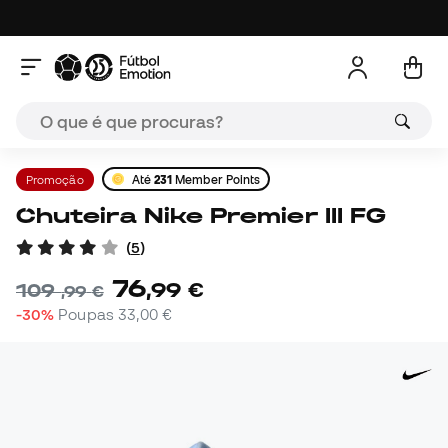
Promoção
Até
231
Member Points
Chuteira Nike Premier III FG
(
5
)
76
,
99
€
109
,
99
€
-30%
Poupas
33,00 €