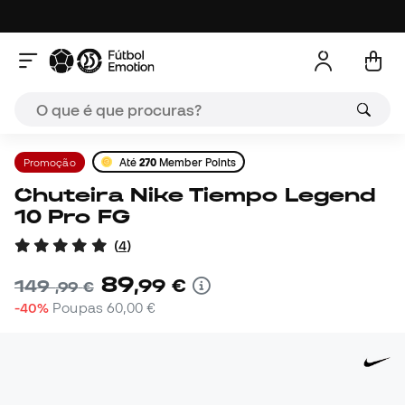
Promoção
Até
270
Member Points
Chuteira Nike Tiempo Legend
10 Pro FG
(
4
)
89
,
99
€
149
,
99
€
-40%
Poupas
60,00 €