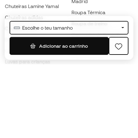
Madrid
Chuteiras Lamine Yamal
Roupa Térmica
Chuteiras adidas
Roupa de treino
Escolhe o teu tamanho
Chuteiras Nike
Camisolas de Espanha
Bolas de futebol
Camisolas de futebol
Adicionar ao carrinho
Chuteiras para crianças
Impermeáveis
Luvas para crianças
Caneleiras
Sapatilhas para crianças
Roupa de guarda-redes
Roupa de futebol para
crianças
Black Friday
Luvas de guarda-redes
Torna-te
Member
agora