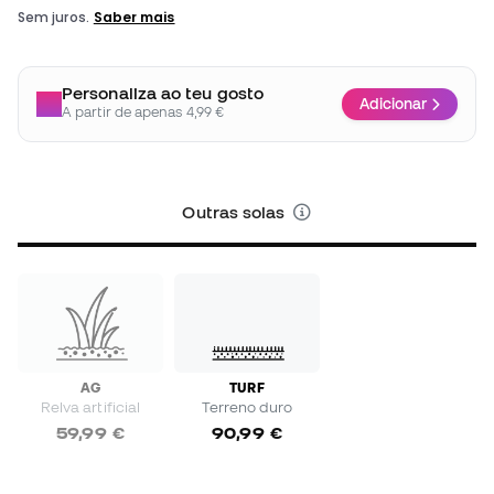
Personaliza ao teu gosto
Adicionar
A partir de apenas 4,99 €
Outras solas
AG
TURF
Relva artificial
Terreno duro
59,99 €
90,99 €