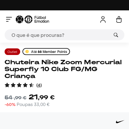
Outlet
Até
66
Member Points
Chuteira Nike Zoom Mercurial
Superfly 10 Club FG/MG
Criança
(
4
)
21
,
99
€
54
,
99
€
-60%
Poupas
33,00 €