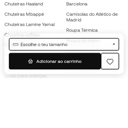
Chuteiras Haaland
Barcelona
Chuteiras Mbappé
Camisolas do Atlético de
Madrid
Chuteiras Lamine Yamal
Roupa Térmica
Chuteiras adidas
Roupa de treino
Escolhe o teu tamanho
Chuteiras Nike
Camisolas de Espanha
Bolas de futebol
Camisolas de futebol
Adicionar ao carrinho
Chuteiras para crianças
Impermeáveis
Luvas para crianças
Caneleiras
Sapatilhas para crianças
Roupa de guarda-redes
Roupa de futebol para
crianças
Black Friday
Luvas de guarda-redes