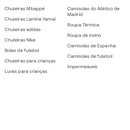
Chuteiras Mbappé
Camisolas do Atlético de
Madrid
Chuteiras Lamine Yamal
Roupa Térmica
Chuteiras adidas
Roupa de treino
Chuteiras Nike
Camisolas de Espanha
Bolas de futebol
Camisolas de futebol
Chuteiras para crianças
Impermeáveis
Luvas para crianças
Caneleiras
Sapatilhas para crianças
Roupa de guarda-redes
Roupa de futebol para
crianças
Black Friday
Luvas de guarda-redes