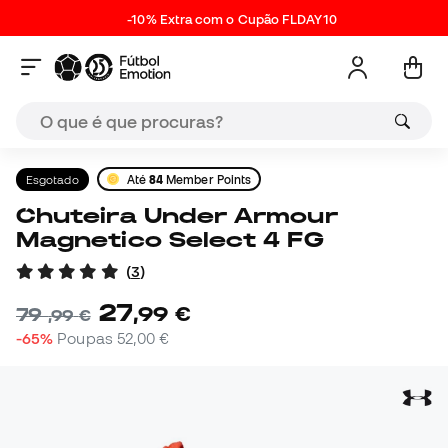
-10% Extra com o Cupão FLDAY10
Esgotado
Até
84
Member Points
Chuteira Under Armour
Magnetico Select 4 FG
(
3
)
27
,
99
€
79
,
99
€
-65%
Poupas
52,00 €