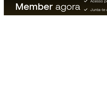
Acesso pri
Member
agora
Junta-te 
Descarrega agora a app dos
loucos por material de futebol e
desfruta de compras mais
rápidas e confortáveis.