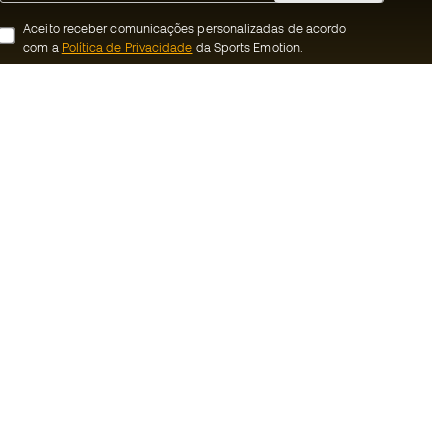
Aceito receber comunicações personalizadas de acordo
com a
Política de Privacidade
da Sports Emotion.
ion
#BeTheBest
 member
Na Sports Emotion promovemos uma
cultura de vida desportiva orientada para
nnosco
alcançar a felicidade plena do desportista,
graças ao ecossistema criado pela
erais de compra e
especialização de cada uma das marcas
que fazem parte do grupo.
ookies
Ver todas as lojas
rivacidade
Basketball Emotion
Running Emotion