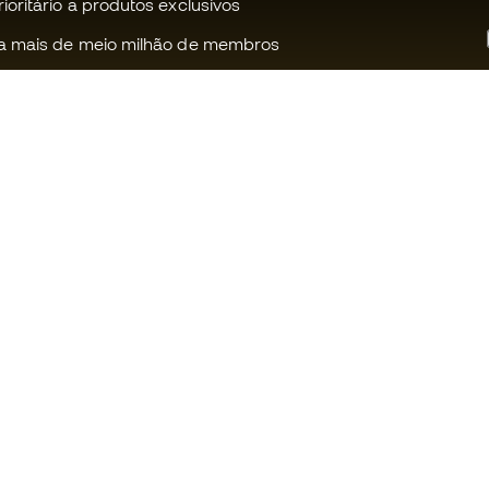
oritário a produtos exclusivos
a mais de meio milhão de membros
Ajudamos-te?
Fútbol Emot
Apoio ao cliente
Comunidade
Trocas e devoluções
Trabalha co
Guia de material de futebol
Condições g
venda
Equivalência de tamanhos de
chuteiras
Política de c
Compliance
Politica de p
Livro de Reclamações Eletrónico
Aviso legal