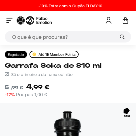
-10% Extra com o Cupão FLDAY10
Esgotado
Até
15
Member Points
Garrafa Soka de 810 ml
Sê o primeiro a dar uma opinião
4
,
99
€
5
,
99
€
-17%
Poupas
1,00 €