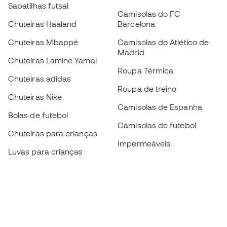
Sapatilhas futsal
Camisolas do FC
Chuteiras Haaland
Barcelona
Chuteiras Mbappé
Camisolas do Atlético de
Madrid
Chuteiras Lamine Yamal
Roupa Térmica
Chuteiras adidas
Roupa de treino
Chuteiras Nike
Camisolas de Espanha
Bolas de futebol
Camisolas de futebol
Chuteiras para crianças
Impermeáveis
Luvas para crianças
Caneleiras
Sapatilhas para crianças
Roupa de guarda-redes
Roupa de futebol para
crianças
Black Friday
Luvas de guarda-redes