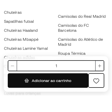
Chuteiras
Camisolas do Real Madrid
Sapatilhas futsal
Camisolas do FC
Chuteiras Haaland
Barcelona
Chuteiras Mbappé
Camisolas do Atlético de
Madrid
Chuteiras Lamine Yamal
Roupa Térmica
Chuteiras adidas
Roupa de treino
Chuteiras Nike
Camisolas de Espanha
Bolas de futebol
Camisolas de futebol
Adicionar ao carrinho
Chuteiras para crianças
Impermeáveis
Luvas para crianças
Caneleiras
Sapatilhas para crianças
Roupa de guarda-redes
Roupa de futebol para