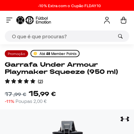
-10% Extra com o Cupão FLDAY10
Promoção
Até
48
Member Points
Garrafa Under Armour
Playmaker Squeeze (950 ml)
(
2
)
15
,
99
€
17
,
99
€
-11%
Poupas
2,00 €