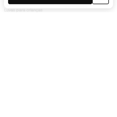
Chuteiras para crianças
Impermeáveis
Luvas para crianças
Caneleiras
Sapatilhas para crianças
Roupa de guarda-redes
Roupa de futebol para
crianças
Black Friday
Luvas de guarda-redes
Torna-te
Member
agora
Acumula pontos e poupa nas tuas compras
Acesso prioritário a produtos exclusivos
Junta-te a mais de meio milhão de membros