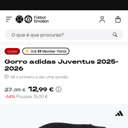
Outlet
Até
39
Member Points
Gorro adidas Juventus 2025-
2026
Sê o primeiro a dar uma opinião
12
,
99
€
27
,
99
€
-54%
Poupas
15,00 €