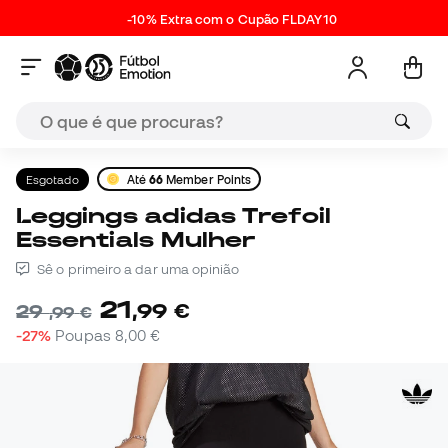
-10% Extra com o Cupão FLDAY10
Esgotado
Até
66
Member Points
Leggings adidas Trefoil
Essentials Mulher
Sê o primeiro a dar uma opinião
21
,
99
€
29
,
99
€
-27%
Poupas
8,00 €