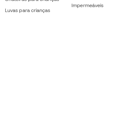
Impermeáveis
Luvas para crianças
Caneleiras
Sapatilhas para crianças
Roupa de guarda-redes
Roupa de futebol para
crianças
Black Friday
Luvas de guarda-redes
Torna-te
Member
agora
Acumula pontos e poupa nas tuas compras
Acesso prioritário a produtos exclusivos
Junta-te a mais de meio milhão de membros