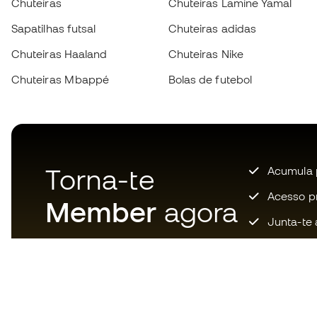
Chuteiras
Chuteiras Lamine Yamal
Sapatilhas futsal
Chuteiras adidas
Chuteiras Haaland
Chuteiras Nike
Chuteiras Mbappé
Bolas de futebol
Torna-te
Acumula 
Acesso pri
Member
agora
Junta-te 
Descarrega agora a app dos