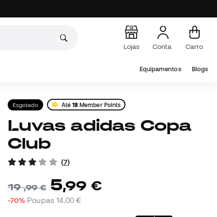
Lojas
Conta
Carro
Equipamentos
Blogs
Esgotado
Até
18
Member Points
Luvas adidas Copa
Club
(
7
)
5
,
99
€
19
,
99
€
-70%
Poupas
14,00 €