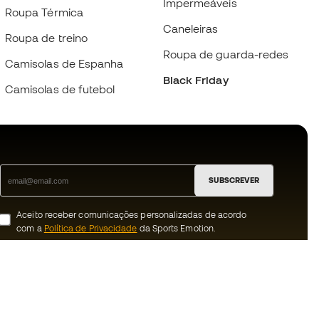
Impermeáveis
Roupa Térmica
Caneleiras
Roupa de treino
Roupa de guarda-redes
Camisolas de Espanha
Black Friday
Camisolas de futebol
SUBSCREVER
Aceito receber comunicações personalizadas de acordo
com a
Política de Privacidade
da Sports Emotion.
ion
#BeTheBest