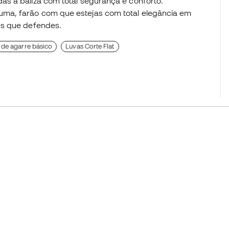
s a baliza com total segurança e conforto.
ma, farão com que estejas com total elegância em
es que defendes.
de agarre básico
Luvas Corte Flat