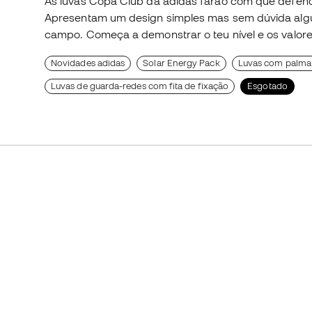
As luvas Copa Club da adidas farão com que defenda
Apresentam um design simples mas sem dúvida algu
campo. Começa a demonstrar o teu nível e os valor
Novidades adidas
Solar Energy Pack
Luvas com palma 
Luvas de guarda-redes com fita de fixação
Esgotado