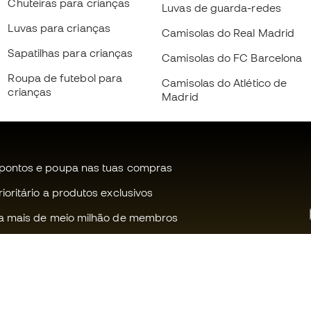
Chuteiras para crianças
Luvas de guarda-redes
Luvas para crianças
Camisolas do Real Madrid
Sapatilhas para crianças
Camisolas do FC Barcelona
Roupa de futebol para
Camisolas do Atlético de
crianças
Madrid
pontos e poupa nas tuas compras
oritário a produtos exclusivos
a mais de meio milhão de membros
Ajudamos-te?
Fútbol Emot