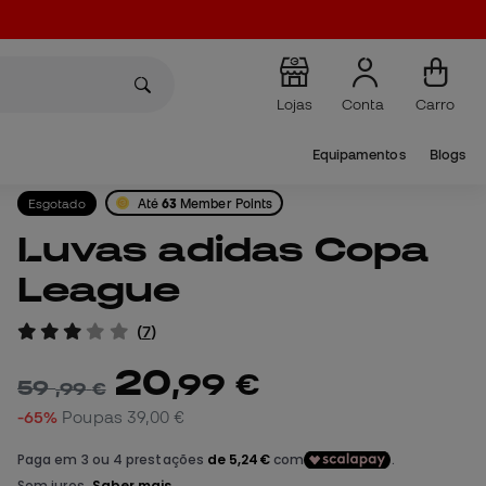
Lojas
Conta
Carro
Equipamentos
Blogs
Esgotado
Até
63
Member Points
Luvas adidas Copa
League
(
7
)
20
,
99
€
59
,
99
€
-65%
Poupas
39,00 €