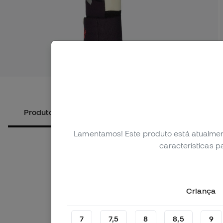
Ver mais 
Produtos alternativos
Sobre o produto
Lamentamos! Este produto está atualmen
características 
Criança
7
7,5
8
8,5
9