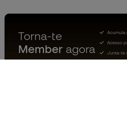
Torna-te
Acumula 
Acesso pri
Member
agora
Junta-te 
Descarrega agora a app dos
loucos por material de futebol e
desfruta de compras mais
rápidas e confortáveis.