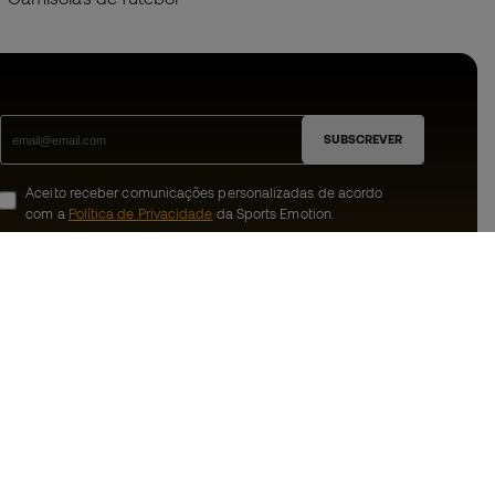
SUBSCREVER
Aceito receber comunicações personalizadas de acordo
com a
Política de Privacidade
da Sports Emotion.
ion
#BeTheBest
 member
Na Sports Emotion promovemos uma
cultura de vida desportiva orientada para
nnosco
alcançar a felicidade plena do desportista,
graças ao ecossistema criado pela
erais de compra e
especialização de cada uma das marcas