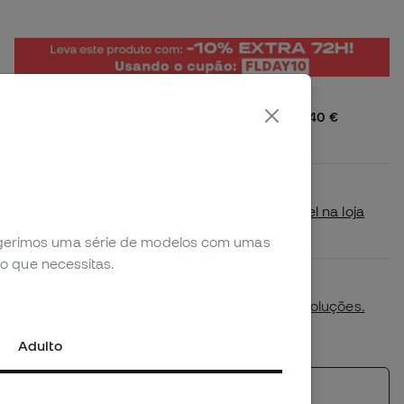
Envio gratuito a Portugal a partir de 40 €
2,99 € para encomendas inferiores
Disponibilidade em loja
Verifica se este produto está disponível na loja
mais próxima de ti.
sugerimos uma série de modelos com umas
o que necessitas.
Primeira troca de tamanho gratuita.
Mais detalhes na nossa
política de devoluções.
*Não aplicável a productos personalizados.
Adulto
Ver produtos semelhantes