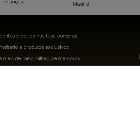
crianças
Madrid
pontos e poupa nas tuas compras
oritário a produtos exclusivos
a mais de meio milhão de membros
Ajudamos-te?
Fútbol Emot
Apoio ao cliente
Comunidade
Trocas e devoluções
Trabalha co
Guia de material de futebol
Condições g