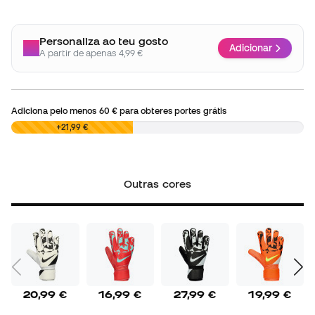
Personaliza ao teu gosto
Adicionar
A partir de apenas 4,99 €
Adiciona pelo menos
60 €
para obteres portes grátis
0,00 €
+21,99 €
Outras cores
20,99 €
16,99 €
27,99 €
19,99 €