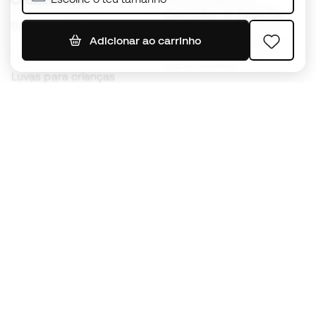
Chuteiras Nike
Camisolas de Espanha
Bolas de futebol
Camisolas de futebol
Adicionar ao carrinho
Chuteiras para crianças
Impermeáveis
Luvas para crianças
Caneleiras
Sapatilhas para crianças
Roupa de guarda-redes
Roupa de futebol para
crianças
Black Friday
Luvas de guarda-redes
Torna-te
Member
agora
Acumula pontos e poupa nas tuas compras
Acesso prioritário a produtos exclusivos