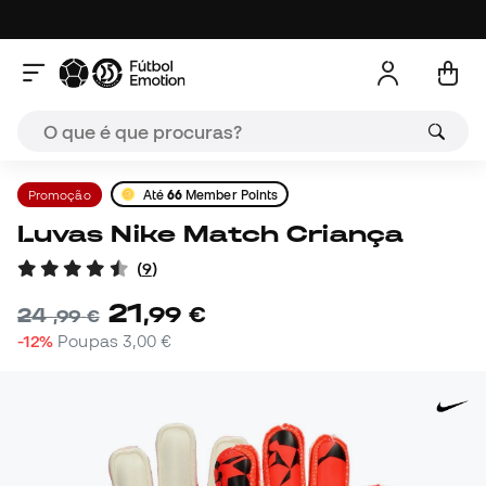
Promoção
Até
66
Member Points
Luvas Nike Match Criança
(
9
)
21
,
99
€
24
,
99
€
-12%
Poupas
3,00 €