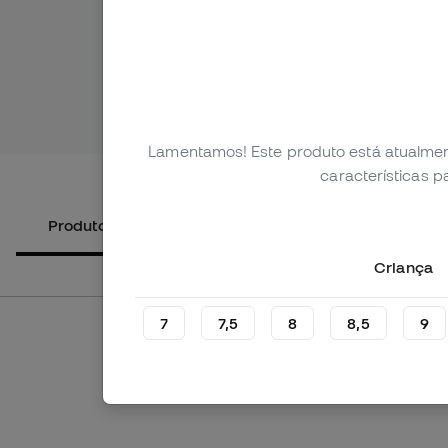
Ver mais 
Lamentamos! Este produto está atualmen
características 
Produtos alternativos
Sobre o produto
Criança
7
7,5
8
8,5
9