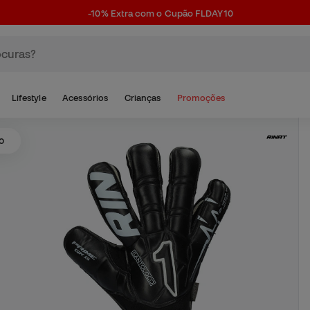
-10% Extra com o Cupão FLDAY10
Lifestyle
Acessórios
Crianças
Promoções
o