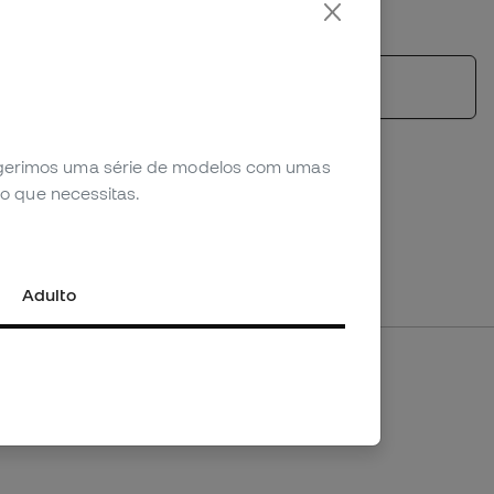
*Não aplicável a productos personalizados.
Ver produtos semelhantes
sugerimos uma série de modelos com umas
o que necessitas.
Adulto