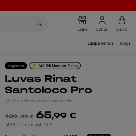
Lojas
Conta
Carro
Equipamentos
Blogs
Esgotado
Até
198
Member Points
Luvas Rinat
Santoloco Pro
Sê o primeiro a dar uma opinião
65
,
99
€
109
,
99
€
-40%
Poupas
44,00 €