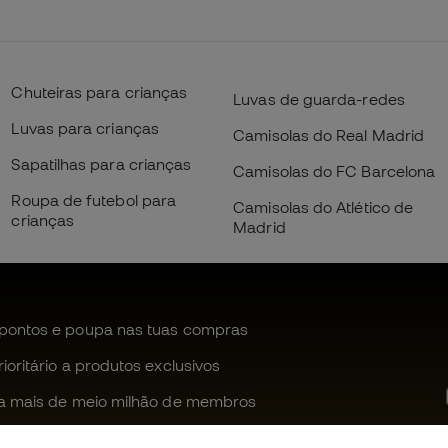
Chuteiras para crianças
Luvas de guarda-redes
Luvas para crianças
Camisolas do Real Madrid
Sapatilhas para crianças
Camisolas do FC Barcelona
Roupa de futebol para
Camisolas do Atlético de
crianças
Madrid
pontos e poupa nas tuas compras
oritário a produtos exclusivos
a mais de meio milhão de membros