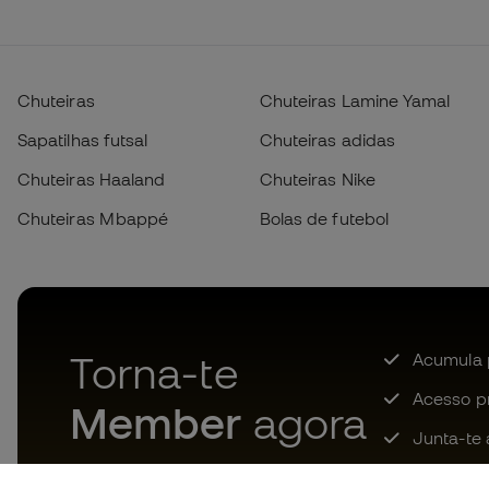
Chuteiras
Chuteiras Lamine Yamal
Sapatilhas futsal
Chuteiras adidas
Chuteiras Haaland
Chuteiras Nike
Chuteiras Mbappé
Bolas de futebol
Torna-te
Acumula 
Acesso pri
Member
agora
Junta-te 