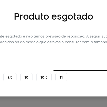
Produto esgotado
imagens (1)
te esgotado e não temos previsão de reposição. A seguir 
parecidas às do modelo que estavas a consultar com o tamanh
Avaliação pessoal
Tabela de comparação
9,5
10
10,5
11