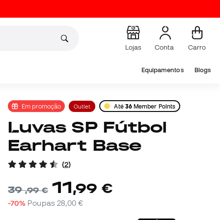
Lojas
Conta
Carro
Equipamentos
Blogs
Em promoção
Outlet
Até
36
Member Points
Luvas SP Fútbol
Earhart Base
(
2
)
11
,
99
€
39
,
99
€
-70%
Poupas
28,00 €