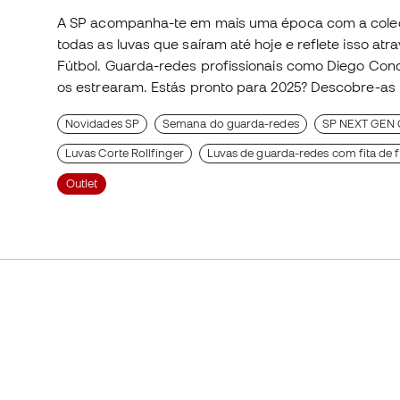
A SP acompanha-te em mais uma época com a col
todas as luvas que saíram até hoje e reflete isso atr
Fútbol. Guarda-redes profissionais como Diego Conde
os estrearam. Estás pronto para 2025? Descobre-as 
Novidades SP
Semana do guarda-redes
SP NEXT GEN
Luvas Corte Rollfinger
Luvas de guarda-redes com fita de 
Outlet