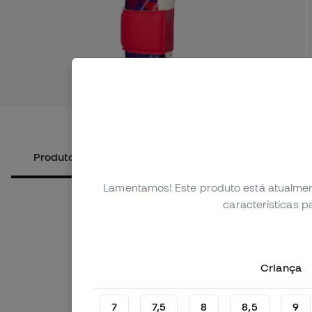
Ver mais 
Produtos alternativos
Sobre o produto
Lamentamos! Este produto está atualmen
características 
Criança
7
7,5
8
8,5
9