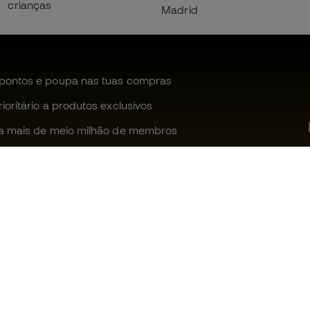
crianças
Madrid
pontos e poupa nas tuas compras
oritário a produtos exclusivos
a mais de meio milhão de membros
Ajudamos-te?
Fútbol Emot
Apoio ao cliente
Comunidade
Trocas e devoluções
Trabalha co
Guia de material de futebol
Condições g