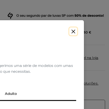
Envio gratuito a Portugal a partir de 40 €
2,99 € para encomendas inferiores
Disponibilidade em loja
Verifica se este produto está disponível na loja
mais próxima de ti.
sugerimos uma série de modelos com umas
o que necessitas.
Primeira troca de tamanho gratuita.
Mais detalhes na nossa
política de devoluções.
*Não aplicável a productos personalizados.
Adulto
Ver produtos semelhantes