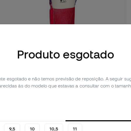
imagens (1)
Produto esgotado
Avaliação pessoal (3)
Tabela de comparação
te esgotado e não temos previsão de reposição. A seguir 
parecidas às do modelo que estavas a consultar com o tamanh
9,5
10
10,5
11