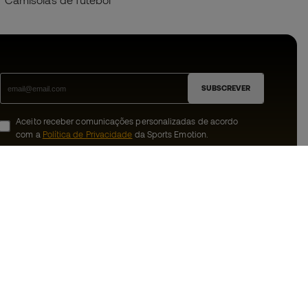
Camisolas de futebol
SUBSCREVER
Aceito receber comunicações personalizadas de acordo
com a
Política de Privacidade
da Sports Emotion.
ion
#BeTheBest
 member
Na Sports Emotion promovemos uma
cultura de vida desportiva orientada para
nnosco
alcançar a felicidade plena do desportista,
graças ao ecossistema criado pela
erais de compra e
especialização de cada uma das marcas