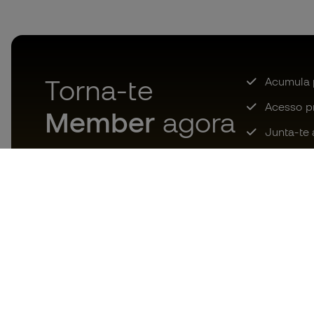
Torna-te
Acumula 
Acesso pri
Member
agora
Junta-te 
Descarrega agora a app dos
loucos por material de futebol e
desfruta de compras mais
rápidas e confortáveis.