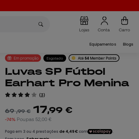
Lojas
Conta
Carro
Equipamentos
Blogs
Em promoção
Esgotado
Até
54
Member Points
Luvas SP Fútbol
Earhart Pro Menina
(
3
)
17
,
99
€
69
,
99
€
-74%
Poupas
52,00 €