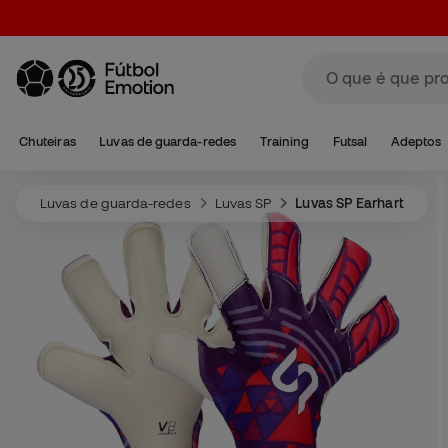
Chuteiras
Luvas de guarda-redes
Training
Futsal
Adeptos
Luvas de guarda-redes
Luvas SP
Luvas SP Earhart