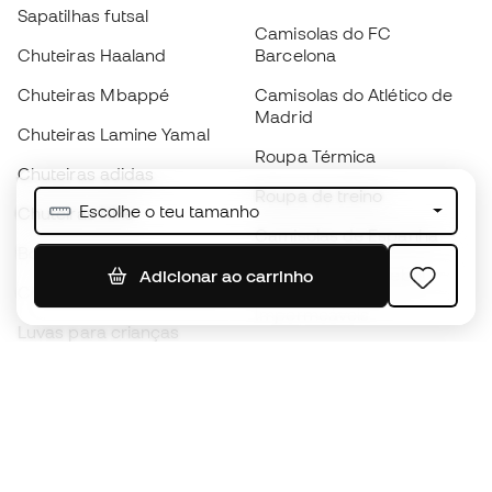
Sapatilhas futsal
Camisolas do FC
Chuteiras Haaland
Barcelona
Chuteiras Mbappé
Camisolas do Atlético de
Madrid
Chuteiras Lamine Yamal
Roupa Térmica
Chuteiras adidas
Roupa de treino
Escolhe o teu tamanho
Chuteiras Nike
Camisolas de Espanha
Bolas de futebol
Camisolas de futebol
Adicionar ao carrinho
Chuteiras para crianças
Impermeáveis
Luvas para crianças
Caneleiras
Sapatilhas para crianças
Roupa de guarda-redes
Roupa de futebol para
crianças
Black Friday
Luvas de guarda-redes