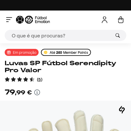
Em promoção
Até
240
Member Points
Luvas SP Fútbol Serendipity
Pro Valor
(
5
)
79
,
99
€