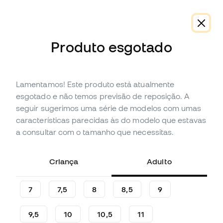
Produto esgotado
Lamentamos! Este produto está atualmente
Em promoção
Esgotado
Até
84
Member Points
esgotado e não temos previsão de reposição. A
Luvas SP Fútbol Valor Pro
seguir sugerimos uma série de modelos com umas
características parecidas às do modelo que estavas
(
6
)
a consultar com o tamanho que necessitas.
27
,
99
€
79
,
99
€
-65%
Poupas
52,00 €
Criança
Adulto
7
7,5
8
8,5
9
9,5
10
10,5
11