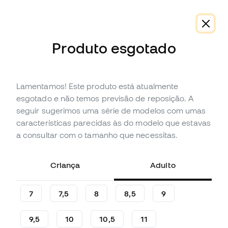
-10% Extra com o Cupão FLDAY10
Produto esgotado
Lamentamos! Este produto está atualmente
Em promoção
Esgotado
Até
36
Member Points
esgotado e não temos previsão de reposição. A
Luvas SP Fútbol Zero Pro
seguir sugerimos uma série de modelos com umas
características parecidas às do modelo que estavas
(
32
)
a consultar com o tamanho que necessitas.
11
,
99
€
79
,
99
€
-85%
Poupas
68,00 €
Criança
Adulto
7
7,5
8
8,5
9
9,5
10
10,5
11