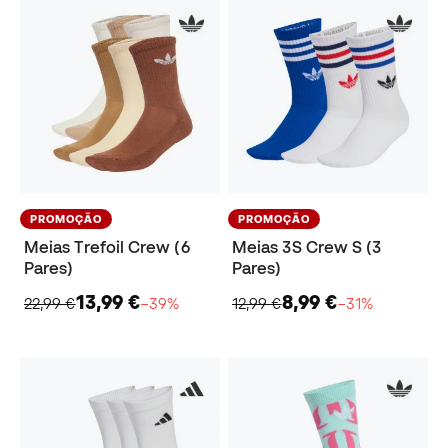
PROMOÇÃO
PROMOÇÃO
Meias Trefoil Crew (6
Meias 3S Crew S (3
Pares)
Pares)
13,99 €
8,99 €
22,99 €
−39%
12,99 €
−31%