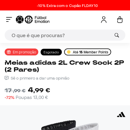
-10% Extra com o Cupão FLDAY10
Em promoção
Esgotado
Até
15
Member Points
Meias adidas 2L Crew Sock 2P
(2 Pares)
Sê o primeiro a dar uma opinião
4
,
99
€
17
,
99
€
-72%
Poupas
13,00 €