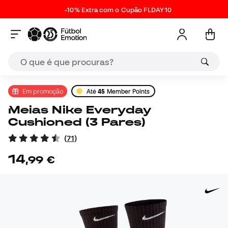
-10% Extra com o Cupão FLDAY10
Em promoção
Até
45
Member Points
Meias Nike Everyday
Cushioned (3 Pares)
(
71
)
14
,
99
€