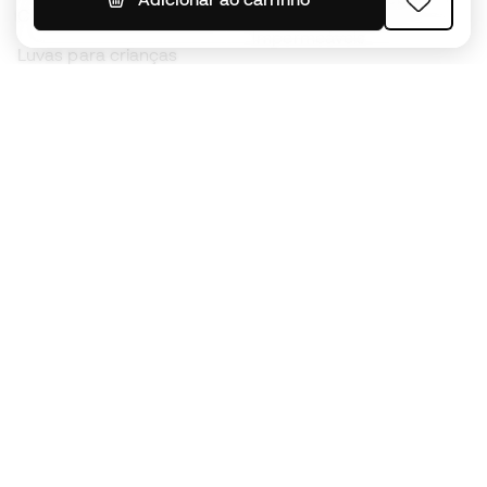
Chuteiras para crianças
Impermeáveis
Luvas para crianças
Caneleiras
Sapatilhas para crianças
Roupa de guarda-redes
Roupa de futebol para
crianças
Black Friday
Luvas de guarda-redes
Torna-te
Member
agora
Acumula pontos e poupa nas tuas compras
Acesso prioritário a produtos exclusivos
Junta-te a mais de meio milhão de membros