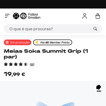
Em promoção
Até
60
Member Points
Meias Soka Summit Grip (1
par)
(
6
)
19
,
99
€