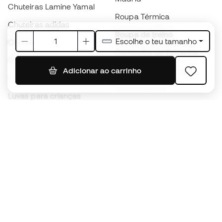
Chuteiras Lamine Yamal
Roupa Térmica
Chuteiras adidas
Roupa de treino
Escolhe o teu tamanho
Chuteiras Nike
Camisolas de Espanha
Bolas de futebol
Camisolas de futebol
Adicionar ao carrinho
Chuteiras para crianças
Impermeáveis
Luvas para crianças
Caneleiras
Sapatilhas para crianças
Roupa de guarda-redes
Roupa de futebol para
crianças
Black Friday
Luvas de guarda-redes
Torna-te
Member
agora