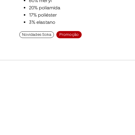
60% meryl
20% poliamida
17% poliéster
3% elastano
Novidades Soka
Promoção