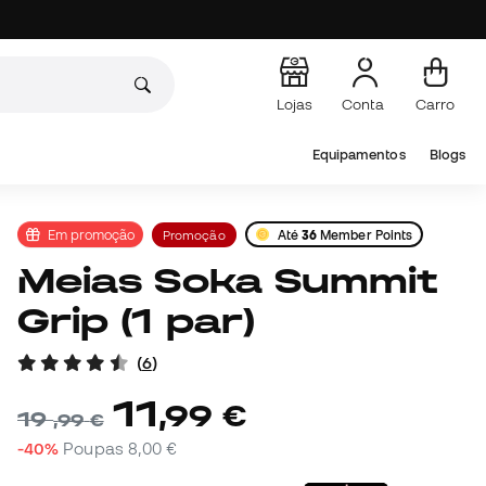
Lojas
Conta
Carro
Equipamentos
Blogs
Em promoção
Promoção
Até
36
Member Points
Meias Soka Summit
Grip (1 par)
(
6
)
11
,
99
€
19
,
99
€
-40%
Poupas
8,00 €