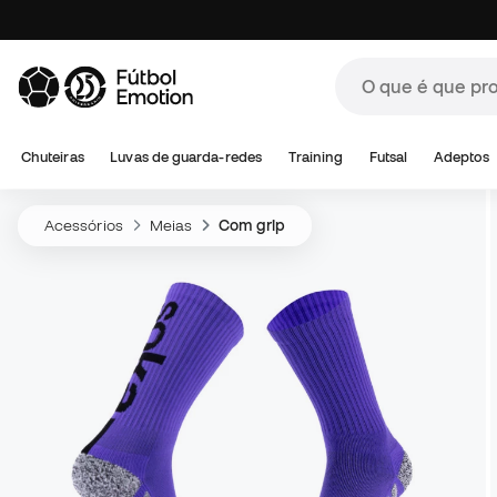
Chuteiras
Luvas de guarda-redes
Training
Futsal
Adeptos
Acessórios
Meias
Com grip