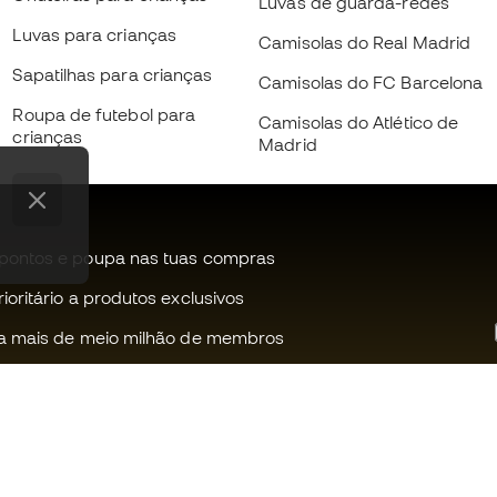
Luvas de guarda-redes
Luvas para crianças
Camisolas do Real Madrid
Sapatilhas para crianças
Camisolas do FC Barcelona
Roupa de futebol para
Camisolas do Atlético de
crianças
Madrid
pontos e poupa nas tuas compras
oritário a produtos exclusivos
a mais de meio milhão de membros
Ajudamos-te?
Fútbol Emot