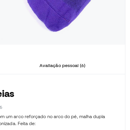
Avaliação pessoal (6)
eias
06
com um arco reforçado no arco do pé, malha dupla
onizada. Feita de: