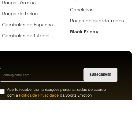
Roupa Térmica
Caneleiras
Roupa de treino
Roupa de guarda-redes
Camisolas de Espanha
Black Friday
Camisolas de futebol
SUBSCREVER
Aceito receber comunicações personalizadas de acordo
com a
Política de Privacidade
da Sports Emotion.
ion
#BeTheBest