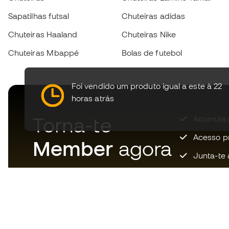
Sapatilhas futsal
Chuteiras adidas
Chuteiras Haaland
Chuteiras Nike
Chuteiras Mbappé
Bolas de futebol
Foi vendido um produto igual a este à 22
horas atrás
Torna-te
Acumula 
Acesso pri
Member
agora
Junta-te 
Descarrega agora a app dos