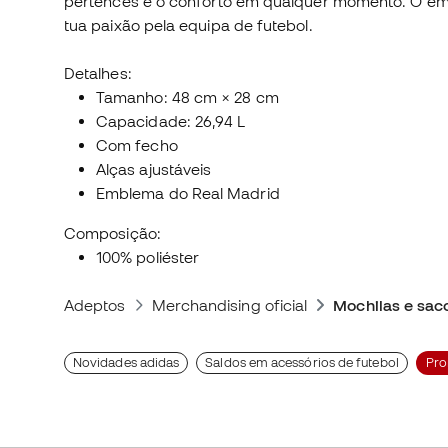
pertences e o conforto em qualquer momento. O emb
tua paixão pela equipa de futebol.
Detalhes:
Tamanho: 48 cm × 28 cm
Capacidade: 26,94 L
Com fecho
Alças ajustáveis
Emblema do Real Madrid
Composição:
100% poliéster
Adeptos
Merchandising oficial
Mochilas e sac
Novidades adidas
Saldos em acessórios de futebol
Pr