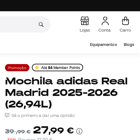
Lojas
Conta
Carro
Equipamentos
Blogs
Promoção
Até
84
Member Points
Mochila adidas Real
Madrid 2025-2026
(26,94L)
Sê o primeiro a dar uma opinião
27
,
99
€
39
,
99
€
-30%
Poupas
12,00 €