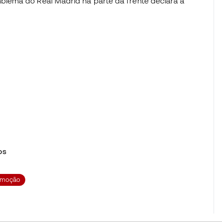
lema do Real Madrid na parte da frente declara a
os
omoção