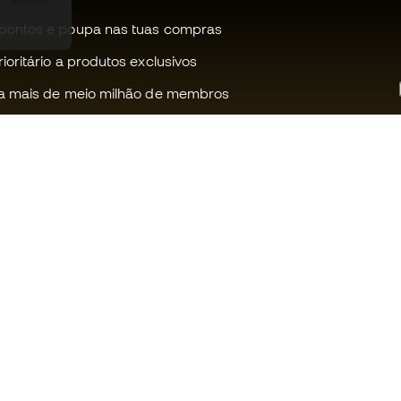
pontos e poupa nas tuas compras
oritário a produtos exclusivos
a mais de meio milhão de membros
Ajudamos-te?
Fútbol Emot
Apoio ao cliente
Comunidade
Trocas e devoluções
Trabalha co
Guia de material de futebol
Condições g
venda
Equivalência de tamanhos de
chuteiras
Política de c
Compliance
Politica de p