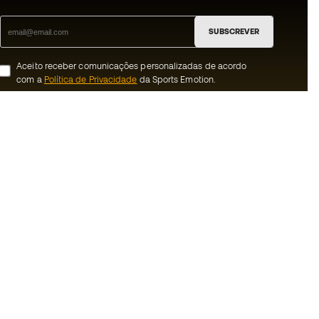
SUBSCREVER
Aceito receber comunicações personalizadas de acordo
com a
Política de Privacidade
da Sports Emotion.
ion
#BeTheBest
 member
Na Sports Emotion promovemos uma
cultura de vida desportiva orientada para
nnosco
alcançar a felicidade plena do desportista,
graças ao ecossistema criado pela
erais de compra e
especialização de cada uma das marcas
que fazem parte do grupo.
ookies
Ver todas as lojas
rivacidade