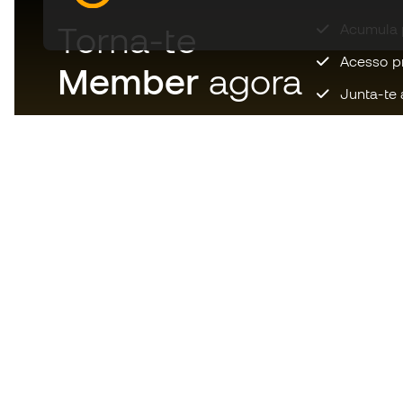
Torna-te
Acumula 
Acesso pri
Member
agora
Junta-te 
Descarrega agora a app dos
loucos por material de futebol e
desfruta de compras mais
rápidas e confortáveis.