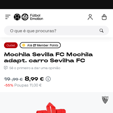
Outlet
Até
27
Member Points
Mochila Sevilla FC Mochila
adapt. carro Sevilha FC
Sê o primeiro a dar uma opinião
8
,
99
€
19
,
99
€
-55%
Poupas
11,00 €