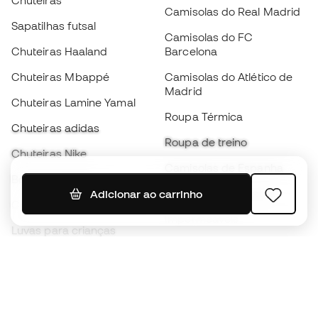
Chuteiras
Camisolas do Real Madrid
Sapatilhas futsal
Camisolas do FC
Chuteiras Haaland
Barcelona
Chuteiras Mbappé
Camisolas do Atlético de
Madrid
Chuteiras Lamine Yamal
Roupa Térmica
Chuteiras adidas
Roupa de treino
Chuteiras Nike
Camisolas de Espanha
Bolas de futebol
Camisolas de futebol
Adicionar ao carrinho
Chuteiras para crianças
Impermeáveis
Luvas para crianças
Caneleiras
Sapatilhas para crianças
Roupa de guarda-redes
Roupa de futebol para
crianças
Black Friday