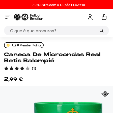
-10% Extra com o Cupão FLDAY10
Até
9
Member Points
Caneca De Microondas Real
Betis Balompié
(
1
)
2
,
99
€