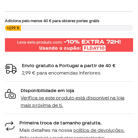
Adiciona pelo menos
40 €
para obteres portes grátis
0,00 €
+2,99 €
Envio gratuito a Portugal a partir de 40 €
2,99 € para encomendas inferiores
Disponibilidade em loja
Verifica se este produto está disponível na loja
mais próxima de ti.
Primeira troca de tamanho gratuita.
Mais detalhes na nossa
política de devoluções.
*Não aplicável a productos personalizados.