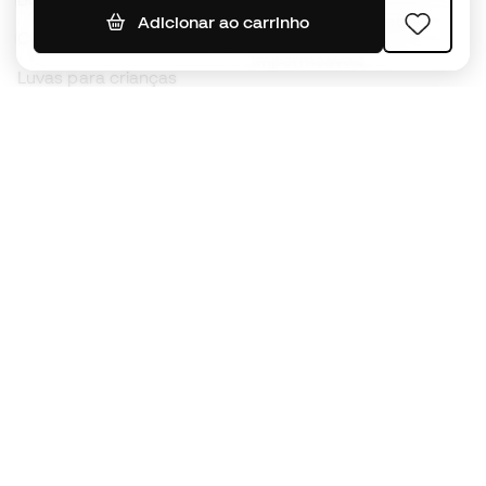
Camisolas de futebol
Adicionar ao carrinho
Chuteiras para crianças
Impermeáveis
Luvas para crianças
Caneleiras
Sapatilhas para crianças
Roupa de guarda-redes
Roupa de futebol para
crianças
Black Friday
Luvas de guarda-redes
Torna-te
Member
agora
Acumula pontos e poupa nas tuas compras
Acesso prioritário a produtos exclusivos
Junta-te a mais de meio milhão de membros