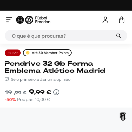
Outlet
Até
30
Member Points
Pendrive 32 Gb Forma
Emblema Atlético Madrid
Sê o primeiro a dar uma opinião
9
,
99
€
19
,
99
€
-50%
Poupas
10,00 €