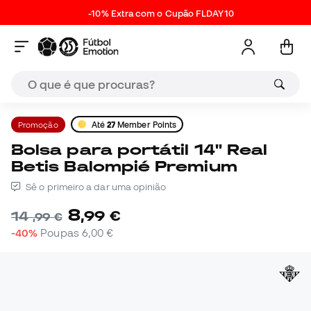
-10% Extra com o Cupão FLDAY10
Promoção
Até
27
Member Points
Bolsa para portátil 14'' Real
Betis Balompié Premium
Sê o primeiro a dar uma opinião
8
,
99
€
14
,
99
€
-40%
Poupas
6,00 €