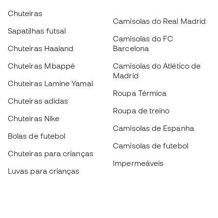
Chuteiras
Camisolas do Real Madrid
Sapatilhas futsal
Camisolas do FC
Chuteiras Haaland
Barcelona
Chuteiras Mbappé
Camisolas do Atlético de
Madrid
Chuteiras Lamine Yamal
Roupa Térmica
Chuteiras adidas
Roupa de treino
Chuteiras Nike
Camisolas de Espanha
Bolas de futebol
Camisolas de futebol
Chuteiras para crianças
Impermeáveis
Luvas para crianças
Caneleiras
Sapatilhas para crianças
Roupa de guarda-redes
Roupa de futebol para
crianças
Black Friday