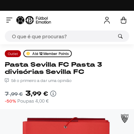
Outlet
Até
12
Member Points
Pasta Sevilla FC Pasta 3
divisórias Sevilla FC
Sê o primeiro a dar uma opinião
3
,
99
€
7
,
99
€
-50%
Poupas
4,00 €