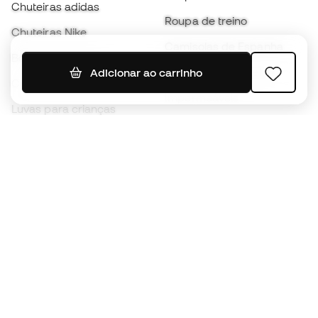
Chuteiras adidas
Roupa de treino
Chuteiras Nike
Camisolas de Espanha
Bolas de futebol
Camisolas de futebol
Adicionar ao carrinho
Chuteiras para crianças
Impermeáveis
Luvas para crianças
Caneleiras
Sapatilhas para crianças
Roupa de guarda-redes
Roupa de futebol para
crianças
Black Friday
Luvas de guarda-redes
Torna-te
Member
agora
Acumula pontos e poupa nas tuas compras