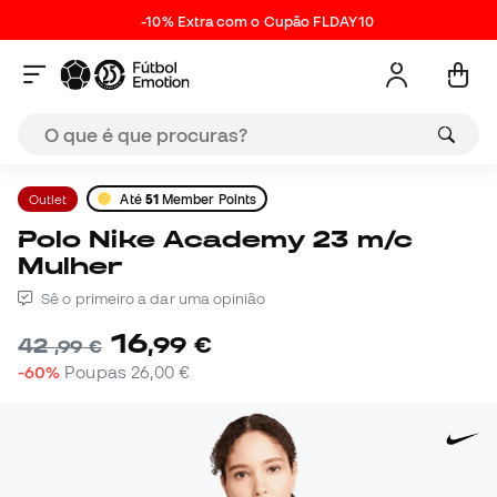
-10% Extra com o Cupão FLDAY10
Outlet
Até
51
Member Points
Polo Nike Academy 23 m/c
Mulher
Sê o primeiro a dar uma opinião
16
,
99
€
42
,
99
€
-60%
Poupas
26,00 €