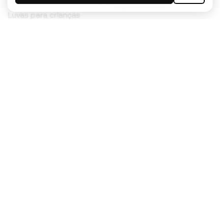
Impermeáveis
Luvas para crianças
Caneleiras
Sapatilhas para crianças
Roupa de guarda-redes
Roupa de futebol para
crianças
Black Friday
Luvas de guarda-redes
Torna-te
Member
agora
Acumula pontos e poupa nas tuas compras
Acesso prioritário a produtos exclusivos
Junta-te a mais de meio milhão de membros