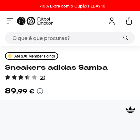
-10% Extra com o Cupão FLDAY10
Até
270
Member Points
Sneakers adidas Samba
(
3
)
89
,
99
€