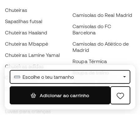
Chuteiras
Camisolas do Real Madrid
Sapatilhas futsal
Camisolas do FC
Chuteiras Haaland
Barcelona
Chuteiras Mbappé
Camisolas do Atlético de
Madrid
Chuteiras Lamine Yamal
Roupa Térmica
Chuteiras adidas
Roupa de treino
Escolhe o teu tamanho
Chuteiras Nike
Camisolas de Espanha
Bolas de futebol
Camisolas de futebol
Adicionar ao carrinho
Chuteiras para crianças
Impermeáveis
Luvas para crianças
Caneleiras
Sapatilhas para crianças
Roupa de guarda-redes
Roupa de futebol para