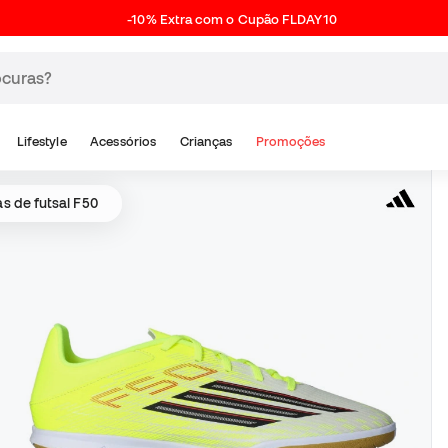
-10% Extra com o Cupão FLDAY10
Lifestyle
Acessórios
Crianças
Promoções
as de futsal F50