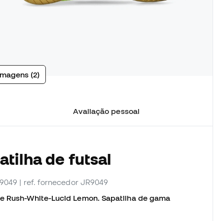
imagens (2)
Avaliação pessoal
tilha de futsal
R9049
| ref. fornecedor JR9049
ple Rush-White-Lucid Lemon. Sapatilha de gama