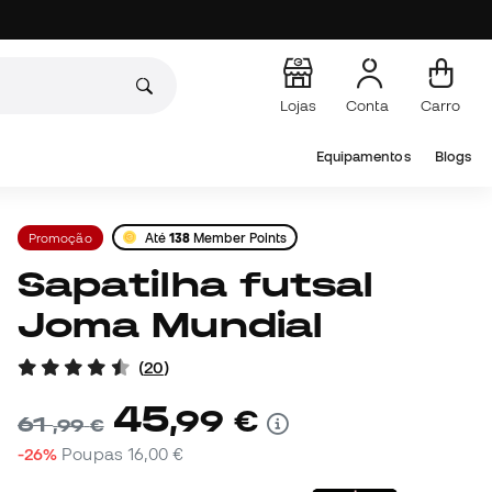
Lojas
Conta
Carro
Equipamentos
Blogs
Promoção
Até
138
Member Points
Sapatilha futsal
Joma Mundial
(
20
)
45
,
99
€
61
,
99
€
-26%
Poupas
16,00 €