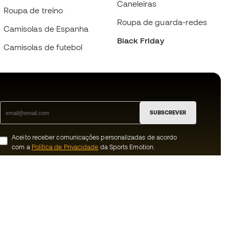
Caneleiras
Roupa de treino
Roupa de guarda-redes
Camisolas de Espanha
Black Friday
Camisolas de futebol
SUBSCREVER
Aceito receber comunicações personalizadas de acordo
com a
Política de Privacidade
da Sports Emotion.
ion
#BeTheBest