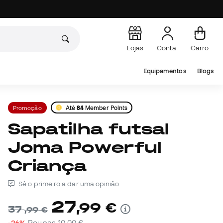
Lojas
Conta
Carro
Equipamentos
Blogs
Promoção
Até
84
Member Points
Sapatilha futsal
Joma Powerful
Criança
Sê o primeiro a dar uma opinião
27
,
99
€
37
,
99
€
-26%
Poupas
10,00 €