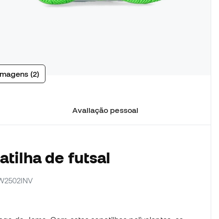
imagens (2)
Avaliação pessoal
tilha de futsal
JW2502INV