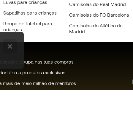
Luvas para crianças
Camisolas do Real Madrid
Sapatilhas para crianças
Camisolas do FC Barcelona
Roupa de futebol para
Camisolas do Atlético de
crianças
Madrid
pontos e poupa nas tuas compras
oritário a produtos exclusivos
a mais de meio milhão de membros
Ajudamos-te?
Fútbol Emot