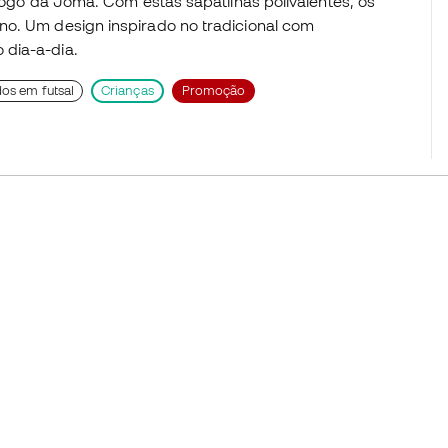
álogo da Joma. Com estas sapatilhas polivalentes, os
no. Um design inspirado no tradicional com
 dia-a-dia.
dos em futsal
Crianças
Promoção