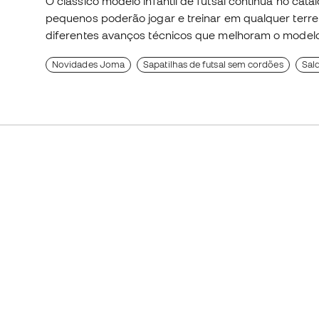
O clássico modelo infantil de futsal continua no cat
pequenos poderão jogar e treinar em qualquer terre
diferentes avanços técnicos que melhoram o modelo
Novidades Joma
Sapatilhas de futsal sem cordões
Sal