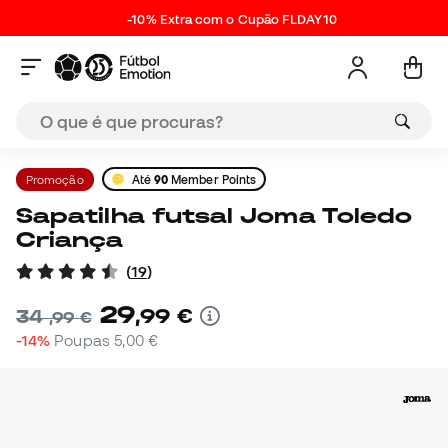
-10% Extra com o Cupão FLDAY10
Promoção
Até
90
Member Points
Sapatilha futsal Joma Toledo
Criança
(
19
)
29
,
99
€
34
,
99
€
-14%
Poupas
5,00 €