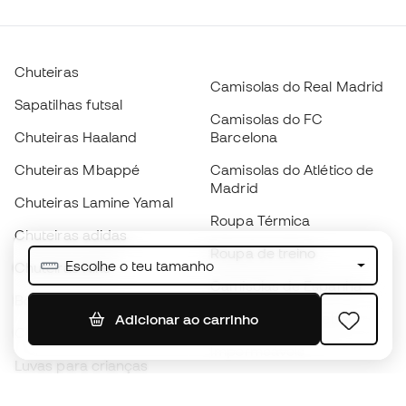
Chuteiras
Camisolas do Real Madrid
Sapatilhas futsal
Camisolas do FC
Chuteiras Haaland
Barcelona
Chuteiras Mbappé
Camisolas do Atlético de
Madrid
Chuteiras Lamine Yamal
Roupa Térmica
Chuteiras adidas
Roupa de treino
Escolhe o teu tamanho
Chuteiras Nike
Camisolas de Espanha
Bolas de futebol
Camisolas de futebol
Adicionar ao carrinho
Chuteiras para crianças
Impermeáveis
Luvas para crianças
Caneleiras
Sapatilhas para crianças