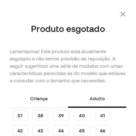
-10% Extra com o Cupão FLDAY10
Produto esgotado
Lamentamos! Este produto está atualmente
Esgotado
Até
156
Member Points
esgotado e não temos previsão de reposição. A
Sapatilha futsal Joma Top
seguir sugerimos uma série de modelos com umas
Flex
características parecidas às do modelo que estavas
a consultar com o tamanho que necessitas.
(
150
)
51
,
99
€
74
,
99
€
Criança
Adulto
-31%
Poupas
23,00 €
37
38
39
40
41
42
43
44
45
46